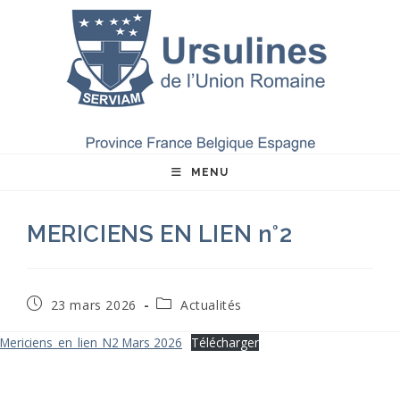
Skip
to
content
MENU
MERICIENS EN LIEN n°2
Publication
Post
23 mars 2026
Actualités
publiée :
category:
Mericiens_en_lien_N2 Mars 2026
Télécharger