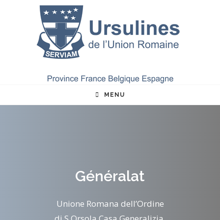
Skip
to
content
MENU
Généralat
Unione Romana dell’Ordine
di S Orsola Casa Generalizia