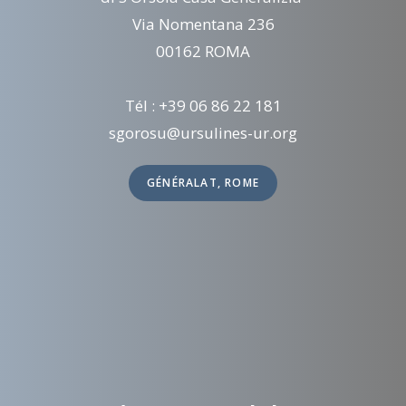
Via Nomentana 236
00162 ROMA
Tél : +39 06 86 22 181
sgorosu@ursulines-ur.org
GÉNÉRALAT, ROME