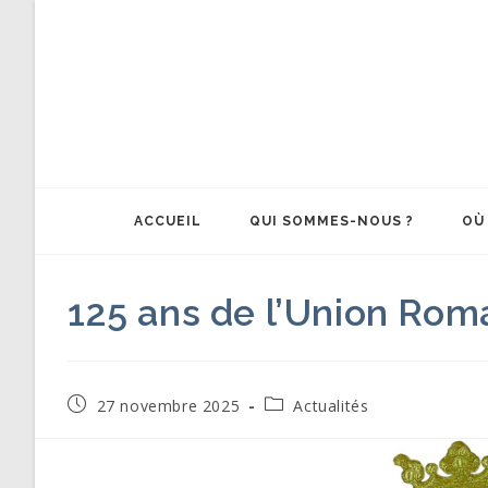
Skip
to
content
ACCUEIL
QUI SOMMES-NOUS ?
OÙ
125 ans de l’Union Rom
Publication
Post
27 novembre 2025
Actualités
publiée :
category: