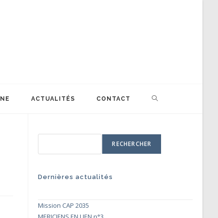
TOGGLE
INE
ACTUALITÉS
CONTACT
WEBSITE
RECHERCHER
SEARCH
Dernières actualités
Mission CAP 2035
MERICIENS EN LIEN n°3